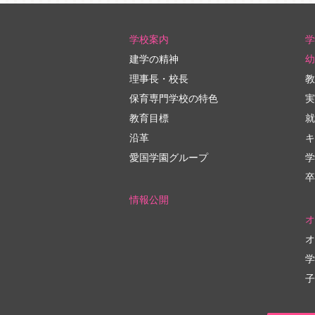
学校案内
学
建学の精神
幼
理事長・校長
教
保育専門学校の特色
実
教育目標
就
沿革
キ
愛国学園グループ
学
卒
情報公開
オ
オ
学
子