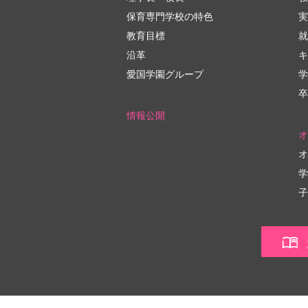
保育専門学校の特色
実
教育目標
就
沿革
キ
愛国学園グループ
学
卒
情報公開
オ
オ
学
子