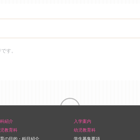
ツ
ジです。
科紹介
入学案内
児教育科
幼児教育科
育の目的・科目紹介
学生募集要項