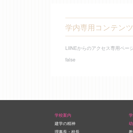
学内専用コンテン
LIINEからのアクセス専用ペー
false
学校案内
学
建学の精神
幼
理事長・校長
教