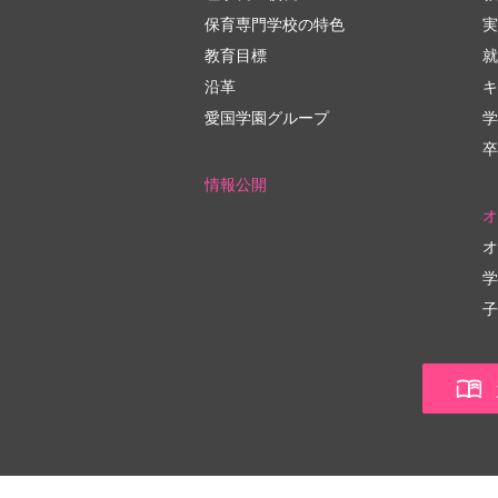
保育専門学校の特色
実
教育目標
就
沿革
キ
愛国学園グループ
学
卒
情報公開
オ
オ
学
子