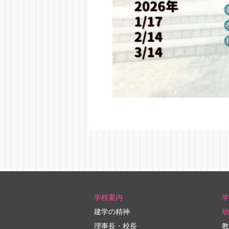
学校案内
学
建学の精神
幼
理事長・校長
教